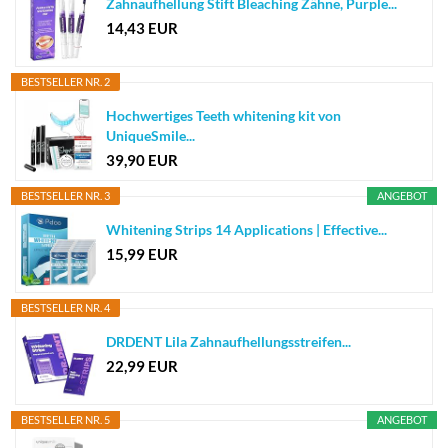
Zahnaufhellung Stift Bleaching Zähne, Purple...
14,43 EUR
BESTSELLER NR. 2
Hochwertiges Teeth whitening kit von
UniqueSmile...
39,90 EUR
BESTSELLER NR. 3
ANGEBOT
Whitening Strips 14 Applications | Effective...
15,99 EUR
BESTSELLER NR. 4
DRDENT Lila Zahnaufhellungsstreifen...
22,99 EUR
BESTSELLER NR. 5
ANGEBOT