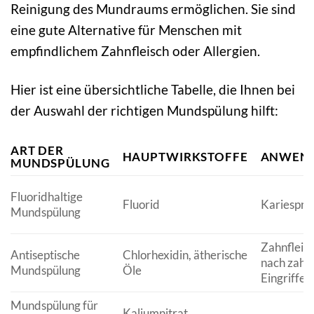
Reinigung des Mundraums ermöglichen. Sie sind
eine gute Alternative für Menschen mit
empfindlichem Zahnfleisch oder Allergien.
Hier ist eine übersichtliche Tabelle, die Ihnen bei
der Auswahl der richtigen Mundspülung hilft:
ART DER
HAUPTWIRKSTOFFE
ANWEND
MUNDSPÜLUNG
Fluoridhaltige
Fluorid
Kariespro
Mundspülung
Zahnfleis
Antiseptische
Chlorhexidin, ätherische
nach zahn
Mundspülung
Öle
Eingriffe
Mundspülung für
Kaliumnitrat,