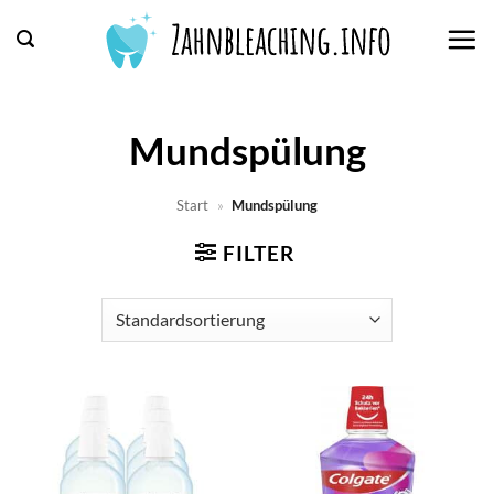
Zum
Inhalt
springen
Mundspülung
Start
»
Mundspülung
FILTER