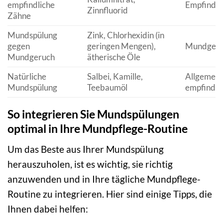
empfindliche
Empfindli
Zinnfluorid
Zähne
Mundspülung
Zink, Chlorhexidin (in
gegen
geringen Mengen),
Mundgeru
Mundgeruch
ätherische Öle
Natürliche
Salbei, Kamille,
Allgemein
Mundspülung
Teebaumöl
empfindlic
So integrieren Sie Mundspülungen
optimal in Ihre Mundpflege-Routine
Um das Beste aus Ihrer Mundspülung
herauszuholen, ist es wichtig, sie richtig
anzuwenden und in Ihre tägliche Mundpflege-
Routine zu integrieren. Hier sind einige Tipps, die
Ihnen dabei helfen: