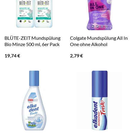
BLÜTE-ZEIT Mundspülung
Colgate Mundspülung All In
Bio Minze 500 ml, 6er Pack
One ohne Alkohol
19,74
€
2,79
€