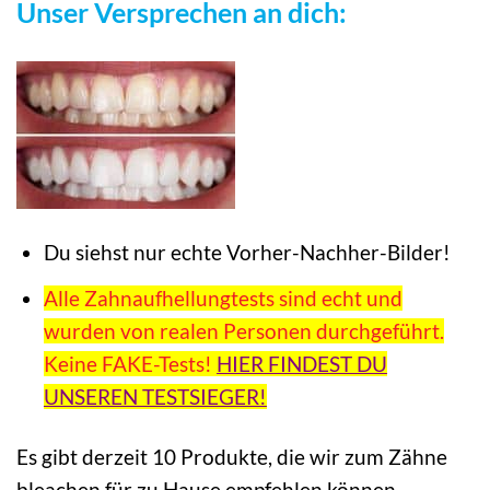
Unser Versprechen an dich:
Du siehst nur echte Vorher-Nachher-Bilder!
Alle Zahnaufhellungtests sind echt und
wurden von realen Personen durchgeführt.
Keine FAKE-Tests!
HIER FINDEST DU
UNSEREN TESTSIEGER!
Es gibt derzeit 10 Produkte, die wir zum Zähne
bleachen für zu Hause empfehlen können.