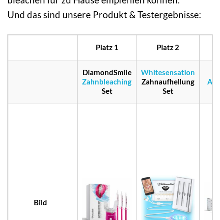
Und das sind unsere Produkt & Testergebnisse:
Platz 1
Platz 2
P
DiamondSmile
Whitesensation
Zahnbleaching
Zahnaufhellung
Akt
Set
Set
Bild