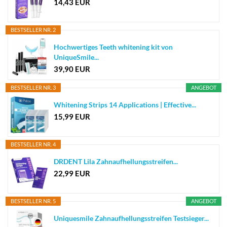
14,43 EUR
BESTSELLER NR. 2
Hochwertiges Teeth whitening kit von
UniqueSmile...
39,90 EUR
BESTSELLER NR. 3
ANGEBOT
Whitening Strips 14 Applications | Effective...
15,99 EUR
BESTSELLER NR. 4
DRDENT Lila Zahnaufhellungsstreifen...
22,99 EUR
BESTSELLER NR. 5
ANGEBOT
Uniquesmile Zahnaufhellungsstreifen Testsieger...