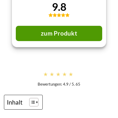
9.8
zum Produkt
★★★★★
★★★★★
Bewertungen: 4.9 / 5. 65
Inhalt