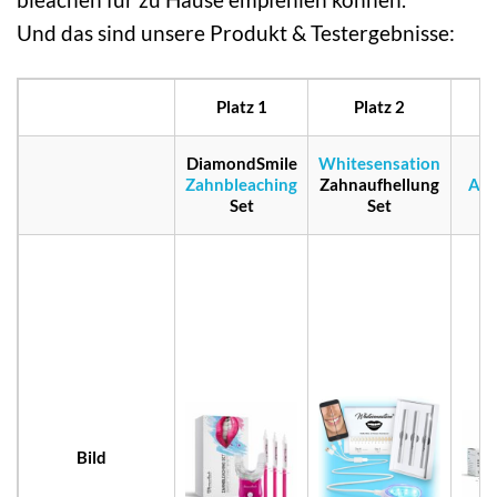
Und das sind unsere Produkt & Testergebnisse:
Platz 1
Platz 2
P
DiamondSmile
Whitesensation
Zahnbleaching
Zahnaufhellung
Akt
Set
Set
Bild