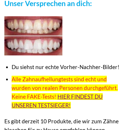
Unser Versprechen an dich:
Du siehst nur echte Vorher-Nachher-Bilder!
Alle Zahnaufhellungtests sind echt und
wurden von realen Personen durchgeführt.
Keine FAKE-Tests!
HIER FINDEST DU
UNSEREN TESTSIEGER!
Es gibt derzeit 10 Produkte, die wir zum Zähne
bleachen für zu Hause empfehlen können.