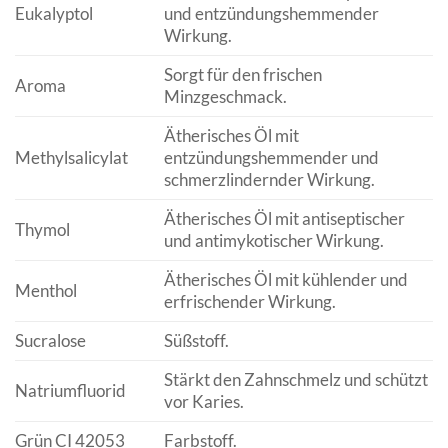
Eukalyptol
und entzündungshemmender
Wirkung.
Sorgt für den frischen
Aroma
Minzgeschmack.
Ätherisches Öl mit
Methylsalicylat
entzündungshemmender und
schmerzlindernder Wirkung.
Ätherisches Öl mit antiseptischer
Thymol
und antimykotischer Wirkung.
Ätherisches Öl mit kühlender und
Menthol
erfrischender Wirkung.
Sucralose
Süßstoff.
Stärkt den Zahnschmelz und schützt
Natriumfluorid
vor Karies.
Grün CI 42053
Farbstoff.