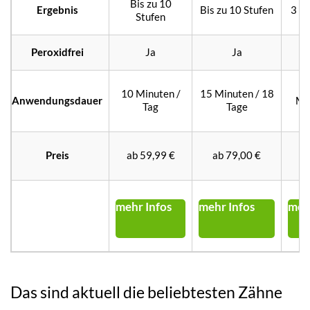
Bis zu 10
Ergebnis
Bis zu 10 Stufen
3 – 
Stufen
Peroxidfrei
Ja
Ja
10 Minuten /
15 Minuten / 18
Anwendungsdauer
Mi
Tag
Tage
Preis
ab 59,99 €
ab 79,00 €
2
mehr Infos
mehr Infos
meh
Das sind aktuell die beliebtesten Zähne