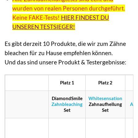
wurden von realen Personen durchgeführt.
Keine FAKE-Tests!
HIER FINDEST DU
UNSEREN TESTSIEGER!
Es gibt derzeit 10 Produkte, die wir zum Zähne
bleachen für zu Hause empfehlen können.
Und das sind unsere Produkt & Testergebnisse:
Platz 1
Platz 2
P
DiamondSmile
Whitesensation
Zahnbleaching
Zahnaufhellung
Akt
Set
Set