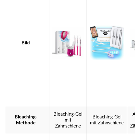
Bild
Bleaching-Gel
Auf
Bleaching-
Bleaching-Gel
mit
d
Methode
mit Zahnschiene
Zahnschiene
Zähn