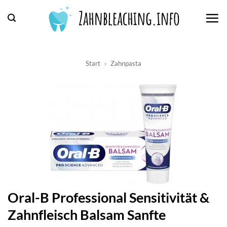
Zum
Inhalt
springen
Start
»
Zahnpasta
Oral-B Professional Sensitivität &
Zahnfleisch Balsam Sanfte